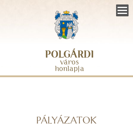
Skip
to
main
navigation
POLGÁRDI
város
honlapja
PÁLYÁZATOK