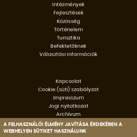
Intézmények
FŐMENÜ
Fejlesztések
Közösség
Történelem
Turisztika
Befektetőknek
Választási információk
Kapcsolat
Cookie (süti) szabályzat
FOOTER
Impresszum
Jogi nyilatkozat
MENU
Archívum
A FELHASZNÁLÓI ÉLMÉNY JAVÍTÁSA ÉRDEKÉBEN A
WEBHELYEN SÜTIKET HASZNÁLUNK