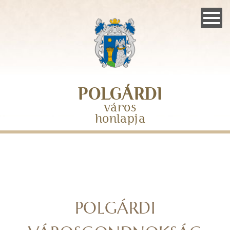
Skip
to
main
navigation
POLGÁRDI
város
honlapja
POLGÁRDI