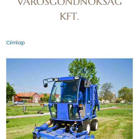
VÁROSGONDNOKSÁG
KFT.
Címlap
MORZSA