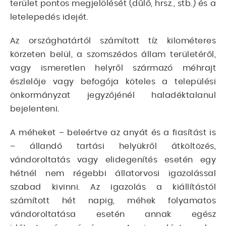
terület pontos megjelölését (dűlő, hrsz., stb.) és a
letelepedés idejét.
Az országhatártól számított tíz kilométeres
körzeten belül, a szomszédos állam területéről,
vagy ismeretlen helyről származó méhrajt
észlelője vagy befogója köteles a települési
önkormányzat jegyzőjénél haladéktalanul
bejelenteni.
A méheket – beleértve az anyát és a fiasítást is
– állandó tartási helyükről átköltözés,
vándoroltatás vagy elidegenítés esetén egy
hétnél nem régebbi állatorvosi igazolással
szabad kivinni. Az igazolás a kiállítástól
számított hét napig, méhek folyamatos
vándoroltatása esetén annak egész