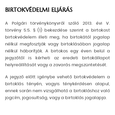
BIRTOKVÉDELMI ELJÁRÁS
A Polgári törvénykönyvről szóló 2013. évi V.
törvény 5:5. §
(1) bekezdése szerint a birtokost
birtokvédelem illeti meg, ha birtokától jogalap
nélkül megfosztják vagy birtoklásában jogalap
nélkül háborítják. A birtokos egy éven belül a
jegyzőtől is kérheti az eredeti birtokállapot
helyreállítását vagy a zavarás megszüntetését.
A jegyző előtt igénybe vehető birtokvédelem a
birtoklás tényén, vagyis ténykérdésen alapul,
ennek során nem vizsgálható a birtokláshoz való
jogcím, jogosultság, vagy a birtoklás jogalapja.