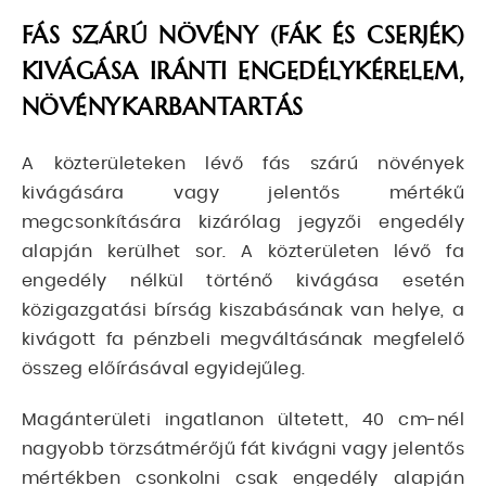
FÁS SZÁRÚ NÖVÉNY (FÁK ÉS CSERJÉK)
KIVÁGÁSA IRÁNTI ENGEDÉLYKÉRELEM,
NÖVÉNYKARBANTARTÁS
A közterületeken lévő fás szárú növények
kivágására vagy jelentős mértékű
megcsonkítására kizárólag jegyzői engedély
alapján kerülhet sor. A közterületen lévő fa
engedély nélkül történő kivágása esetén
közigazgatási bírság kiszabásának van helye, a
kivágott fa pénzbeli megváltásának megfelelő
összeg előírásával egyidejűleg.
Magánterületi ingatlanon ültetett, 40 cm-nél
nagyobb törzsátmérőjű fát kivágni vagy jelentős
mértékben csonkolni csak engedély alapján