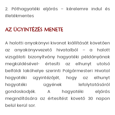
2. Póthagyatéki eljárás – kérelemre indul és
illetékmentes
AZ ÜGYINTÉZÉS MENETE
A halotti anyakönyvi kivonat kiállítását követően
az anyakönyvvezető hivatalból – a halott
vizsgálati bizonyítvány hagyatéki példányának
megküldésével- értesíti az elhunyt utolsó
belföldi lakóhelye szerinti Polgármesteri Hivatal
hagyatéki ügyintézőjét, hogy az elhunyt
hagyatéki ügyének lefolytatásáról
gondoskodjék. A hagyatéki eljárás
megindítására az értesítést követő 30 napon
belül kerül sor.