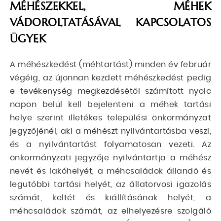
MÉHÉSZEKKEL, MÉHEK
VÁDOROLTATÁSÁVAL KAPCSOLATOS
ÜGYEK
A méhészkedést (méhtartást) minden év február
végéig, az újonnan kezdett méhészkedést pedig
e tevékenység megkezdésétől számított nyolc
napon belül kell bejelenteni a méhek tartási
helye szerint illetékes települési önkormányzat
jegyzőjénél, aki a méhészt nyilvántartásba veszi,
és a nyilvántartást folyamatosan vezeti. Az
önkormányzati jegyzője nyilvántartja a méhész
nevét és lakóhelyét, a méhcsaládok állandó és
legutóbbi tartási helyét, az állatorvosi igazolás
számát, keltét és kiállításának helyét, a
méhcsaládok számát, az elhelyezésre szolgáló