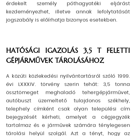
érdekelt személy póthagyatéki eljárást
kezdeményezhet, illetve annak lefolytatását
jogszabály is előírhatja bizonyos esetekben.
HATÓSÁGI IGAZOLÁS 3,5 T FELETTI
GÉPJÁRMŰVEK TÁROLÁSÁHOZ
A közúti közlekedési nyilvántartásról szóló 1999.
évi LXXXIV. törvény szerin tehát: 3,5 tonna
össztömeget meghaladó tehergépjárművet,
autóbuszt üzemeltető tulajdonos székhely,
telephely címként csak olyan települési cím
bejegyzését kérheti, amelyet a cégjegyzék
tartalmaz és e járművek számára ténylegesen
tárolási helyül szolgál. Azt a tényt, hogy az