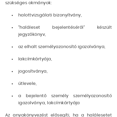
szükséges okmányok:
halottvizsgálati bizonyítvány,
“haláleset bejelentéséről” készült
jegyzőkönyv,
az elhalt személyazonosító igazolványa,
lakcímkártyája,
jogosítványa,
útlevele,
a bejelentő személy személyazonosító
igazolványa, lakcímkártyája
Az anyakönyvezést elősegíti, ha a halálesetet