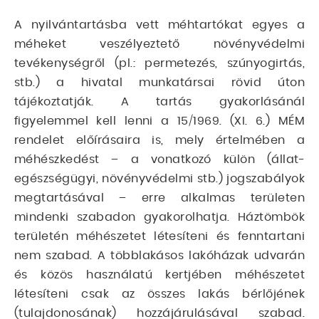
A nyilvántartásba vett méhtartókat egyes a
méheket veszélyeztető növényvédelmi
tevékenységről (pl.: permetezés, szúnyogirtás,
stb.) a hivatal munkatársai rövid úton
tájékoztatják. A tartás gyakorlásánál
figyelemmel kell lenni a 15/1969. (XI. 6.) MÉM
rendelet előírásaira is, mely értelmében a
méhészkedést – a vonatkozó külön (állat-
egészségügyi, növényvédelmi stb.) jogszabályok
megtartásával – erre alkalmas területen
mindenki szabadon gyakorolhatja. Háztömbök
területén méhészetet létesíteni és fenntartani
nem szabad. A többlakásos lakóházak udvarán
és közös használatú kertjében méhészetet
létesíteni csak az összes lakás bérlőjének
(tulajdonosának) hozzájárulásával szabad.