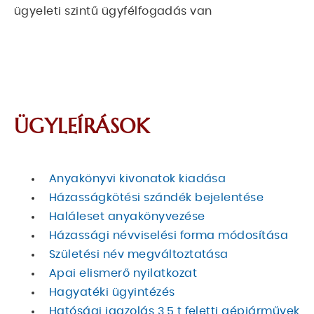
ügyeleti szintű ügyfélfogadás van
ÜGYLEÍRÁSOK
Anyakönyvi kivonatok kiadása
Házasságkötési szándék bejelentése
Haláleset anyakönyvezése
Házassági névviselési forma módosítása
Születési név megváltoztatása
Apai elismerő nyilatkozat
Hagyatéki ügyintézés
Hatósági igazolás 3,5 t feletti gépjárművek