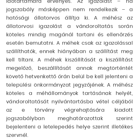
időtartamára érvényes. Az igazolást – ha
jogszabály másképpen nem rendelkezik – a
hatósági állatorvos állítja ki. A méhész az
állatorvosi igazolást a vándoroltatás során
köteles mindig magánál tartani és ellenőrzés
esetén bemutatni. A méhek csak az igazolással
szállíthatók, ennek hiányában a szállítást meg
kell tiltani. A méhek kiszállítását a kiszállítást
megelőző, beszállítását annak megtörténtét
követő hetvenkettő órán belül be kell jelenteni a
települési önkormányzat jegyzőjének. A méhész
köteles a méhállományok tartásának helyét,
vándoroltatását nyilvántartásba vétel céljából
az e törvény végrehajtására kiadott
jogszabályban meghatározottak szerint
bejelenteni a letelepedés helye szerint illetékes
szervnél.