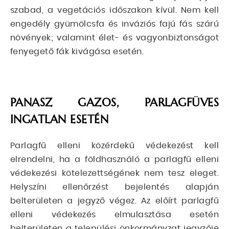
szabad, a vegetációs időszakon kívül. Nem kell
engedély gyümölcsfa és inváziós fajú fás szárú
növények; valamint élet- és vagyonbiztonságot
fenyegető fák kivágása esetén.
PANASZ GAZOS, PARLAGFÜVES
INGATLAN ESETÉN
Parlagfű elleni közérdekű védekezést kell
elrendelni, ha a földhasználó a parlagfű elleni
védekezési kötelezettségének nem tesz eleget.
Helyszíni ellenőrzést bejelentés alapján
belterületen a jegyző végez. Az előírt parlagfű
elleni védekezés elmulasztása esetén
belterületen a települési önkormányzat jegyzője