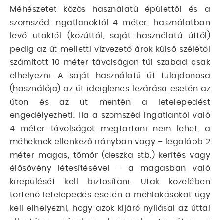
Méhészetet közös használatú épülettől és a
szomszéd ingatlanoktól 4 méter, használatban
levő utaktól (közúttól, saját használatú úttól)
pedig az út melletti vízvezető árok külső szélétől
számított 10 méter távolságon túl szabad csak
elhelyezni. A saját használatú út tulajdonosa
(használója) az út ideiglenes lezárása esetén az
úton és az út mentén a letelepedést
engedélyezheti. Ha a szomszéd ingatlantól való
4 méter távolságot megtartani nem lehet, a
méheknek ellenkező irányban vagy – legalább 2
méter magas, tömör (deszka stb.) kerítés vagy
élősövény létesítésével – a magasban való
kirepülését kell biztosítani. Utak közelében
történő letelepedés esetén a méhlakásokat úgy
kell elhelyezni, hogy azok kijáró nyílásai az úttal