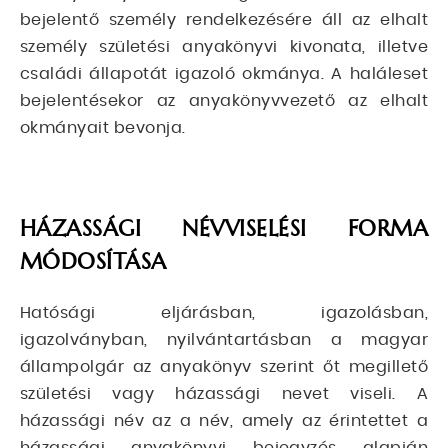
bejelentő személy rendelkezésére áll az elhalt
személy születési anyakönyvi kivonata, illetve
családi állapotát igazoló okmánya. A haláleset
bejelentésekor az anyakönyvvezető az elhalt
okmányait bevonja.
HÁZASSÁGI NÉVVISELÉSI FORMA
MÓDOSÍTÁSA
Hatósági eljárásban, igazolásban,
igazolványban, nyilvántartásban a magyar
állampolgár az anyakönyv szerint őt megillető
születési vagy házassági nevet viseli. A
házassági név az a név, amely az érintettet a
házassági anyakönyvi bejegyzés alapján