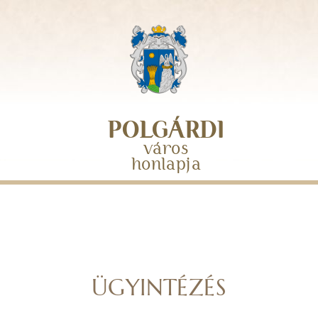
Skip
to
main
navigation
POLGÁRDI
város
honlapja
ÜGYINTÉZÉS