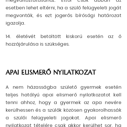
megváltoztatásához. Ettől csak abban az
esetben lehet eltérni, ha a szülő felügyeleti jogát
megvonták, és ezt jogerős bírósági határozat
igazolja.
14. életévét betöltött kiskorú esetén az ő
hozzájárulása is szükséges.
APAI ELISMERŐ NYILATKOZAT
A nem házasságba születő gyermek esetén
teljes hatályú apai elismerő nyilatkozatot kell
tenni ahhoz, hogy a gyermek az apa nevére
kerülhessen és a szülők közösen gyakorolhassák
a szülői felügyeleti jogokat. Apai elismerő
nyilatkozat tételére csak akkor kerülhet sor, ha