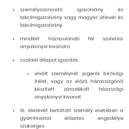
személyazonosító igazolvány és
lakcímigazolvány vagy magyar útlevél és
lakcímigazolvány
mindkét házasulandó fél születési
anyakönyvi kivonata
családi állapot igazolás
elvált személynél: jogerős bírósági
ítélet, vagy az előző házasságáról
készített záradékolt házassági
anyakönyvi kivonat,
16. életévét betöltött személy esetében a
gyámhivatal előzetes engedélye
szükséges