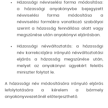
Házassági névviselési forma módosítása:
a házassági anyakönyvbe bejegyzett
névviselési forma módosítása a
névviselési formákra vonatkozó szabályai
szerint a házasság fennállása alatt vagy
megszűnése után anyakönyvi eljárásban.
Házassági névváltoztatás: a házassági
név korrekciójára irányuló névváltoztatási
eljárás a házasság megszűnése után,
melyet az anyakönyvi ügyekért felelős
miniszter folytat le.
A házassági név módosítására irányuló eljárás
lefolytatására a kérelem a bármely
anyakönyvvezetőnél előterjeszthető.