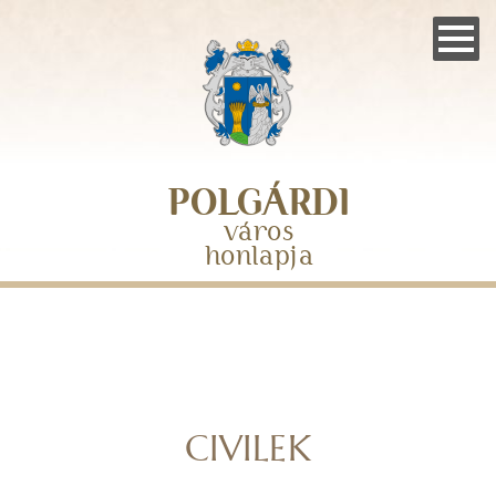
Skip
to
main
navigation
POLGÁRDI
város
honlapja
CIVILEK