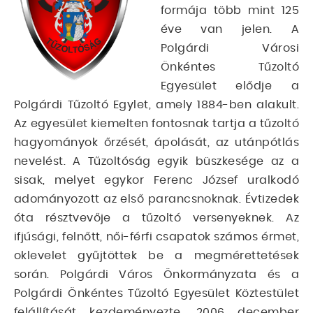
formája több mint 125
éve van jelen. A
Polgárdi Városi
Önkéntes Tűzoltó
Egyesület elődje a
Polgárdi Tűzoltó Egylet, amely 1884-ben alakult.
Az egyesület kiemelten fontosnak tartja a tűzoltó
hagyományok őrzését, ápolását, az utánpótlás
nevelést. A Tűzoltóság egyik büszkesége az a
sisak, melyet egykor Ferenc József uralkodó
adományozott az első parancsnoknak. Évtizedek
óta résztvevője a tűzoltó versenyeknek. Az
ifjúsági, felnőtt, női-férfi csapatok számos érmet,
oklevelet gyűjtöttek be a megmérettetések
során. Polgárdi Város Önkormányzata és a
Polgárdi Önkéntes Tűzoltó Egyesület Köztestület
felállítását kezdeményezte. 2006 december