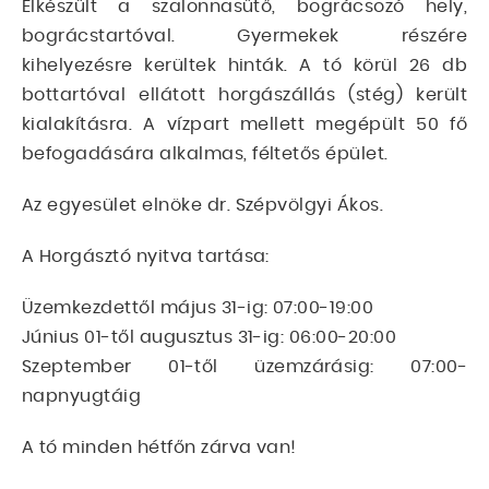
Elkészült a szalonnasütő, bográcsozó hely,
bográcstartóval. Gyermekek részére
kihelyezésre kerültek hinták. A tó körül 26 db
bottartóval ellátott horgászállás (stég) került
kialakításra. A vízpart mellett megépült 50 fő
befogadására alkalmas, féltetős épület.
Az egyesület elnöke dr. Szépvölgyi Ákos.
A Horgásztó nyitva tartása:
Üzemkezdettől május 31-ig: 07:00-19:00
Június 01-től augusztus 31-ig: 06:00-20:00
Szeptember 01-től üzemzárásig: 07:00-
napnyugtáig
A tó minden hétfőn zárva van!