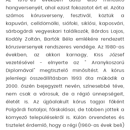
hangversenyét, ahol ezüst fokozatot ért el. Azóta
számos kórusverseny, fesztivál, köztük a
kapuvári, celldömölki, siófoki, siklósi, kaposvári,
sárbogárdi vegyeskari találkozók, Bárdos Lajos,
Kodály Zoltán, Bartók Béla emlékére rendezett
kórusversenyek rendszeres vendége. Az 1980-as
években, az akkori karnagy, Kiss József
vezetésével - elnyerte az " Aranykoszorú
Diplomával" megtisztelő minősítést. A kórus
jelenlegi összeállításban 1993 óta működik a
2000. őszén bejegyzett nevén, színesebbé téve,
nem csak a városuk, de a régió ünnepségeit,
életét is. Az újjáalakult kórus tagjai főként
Polgárdi fiataljai, főiskolásai, de többen jöttek a
környező településekről is. Külön örvendetes és
tisztelet érdemlő, hogy a régi (1960-as évek beli)