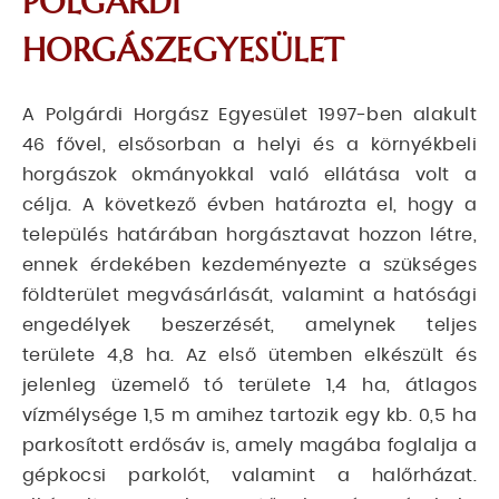
POLGÁRDI
HORGÁSZEGYESÜLET
A Polgárdi Horgász Egyesület 1997-ben alakult
46 fővel, elsősorban a helyi és a környékbeli
horgászok okmányokkal való ellátása volt a
célja. A következő évben határozta el, hogy a
település határában horgásztavat hozzon létre,
ennek érdekében kezdeményezte a szükséges
földterület megvásárlását, valamint a hatósági
engedélyek beszerzését, amelynek teljes
területe 4,8 ha. Az első ütemben elkészült és
jelenleg üzemelő tó területe 1,4 ha, átlagos
vízmélysége 1,5 m amihez tartozik egy kb. 0,5 ha
parkosított erdősáv is, amely magába foglalja a
gépkocsi parkolót, valamint a halőrházat.