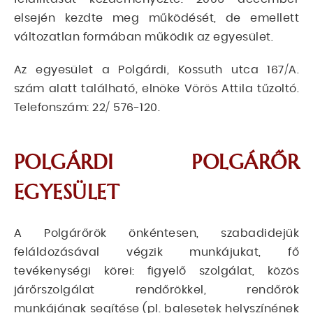
elsején kezdte meg működését, de emellett
változatlan formában működik az egyesület.
Az egyesület a Polgárdi, Kossuth utca 167/A.
szám alatt található, elnöke Vörös Attila tűzoltó.
Telefonszám: 22/ 576-120.
POLGÁRDI POLGÁRŐR
EGYESÜLET
A Polgárőrök önkéntesen, szabadidejük
feláldozásával végzik munkájukat, fő
tevékenységi körei: figyelő szolgálat, közös
járőrszolgálat rendőrökkel, rendőrök
munkájának segítése (pl. balesetek helyszínének