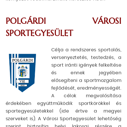
POLGÁRDI VÁROSI
SPORTEGYESÜLET
Célja a rendszeres sportolás,
versenyeztetés, testedzés, a
sport iránti igények felkeltése
és ennek jegyében
elősegíteni a sportmozgalom
fejlődését, eredményességét.
A célok megvalósítása
érdekében együttműködik sportkörökkel és
sportegyesületekkel (ide értve a megyei
szerveket is). A Városi Sportegyesület lehetőség
szerint biztosítja helyi lakosai részére a