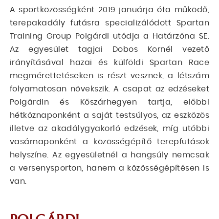
A sportközösségként 2019 januárja óta működő,
terepakadály futásra specializálódott Spartan
Training Group Polgárdi utódja a Határzóna SE.
Az egyesület tagjai Dobos Kornél vezető
irányításával hazai és külföldi Spartan Race
megmérettetéseken is részt vesznek, a létszám
folyamatosan növekszik. A csapat az edzéseket
Polgárdin és Kőszárhegyen tartja, előbbi
hétköznaponként a saját testsúlyos, az eszközös
illetve az akadálygyakorló edzések, míg utóbbi
vasárnaponként a közösségépítő terepfutások
helyszíne. Az egyesületnél a hangsúly nemcsak
a versenysporton, hanem a közösségépítésen is
van.