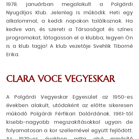
1978. januárban megalakult a Polgárdi
Nyugdíjas Klub. Jelenleg is működik. Heti egy
alkalommal, a keddi napokon találkoznak. Ha
kedve van, és szereti a Társaságot és színes
programokat, látogasson el a klubba, legyen Ön
is a klub tagja! A klub vezetője Svehlik Tiborné
Erika.
CLARA VOCE VEGYESKAR
A Polgárdi Vegyeskar Egyesület az 1950-es
években alakult, utódaként az előtte sikeresen
működő Polgárdi Férfikari Dalárdának. 1961-től
kisebb-nagyobb megszakításokkal ugyan de
folyamatosan a kor szellemével együtt fejlődött.
Az 1970-es években adta első minősítő