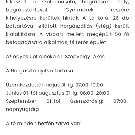
Elkészült a szalonnasütő, bográcsozó hely,
bográcstartóval. Gyermekek részére
kihelyezésre kerültek hinták. A tó körül 26 db
bottartóval ellátott horgászállás (stég) került
kialakításra. A vízpart mellett megépült 50 fő
befogadására alkalmas, féltetős épület.
Az egyesület elnöke dr. Szépvölgyi Ákos.
A Horgásztó nyitva tartása:
Üzemkezdettől május 31-ig: 07:00-19:00
Június 01-től augusztus 31-ig: 06:00-20:00
Szeptember 01-től üzemzárásig: 07:00-
napnyugtáig
A tó minden hétfőn zárva van!