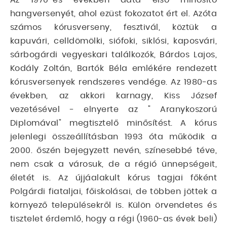
hangversenyét, ahol ezüst fokozatot ért el. Azóta
számos kórusverseny, fesztivál, köztük a
kapuvári, celldömölki, siófoki, siklósi, kaposvári,
sárbogárdi vegyeskari találkozók, Bárdos Lajos,
Kodály Zoltán, Bartók Béla emlékére rendezett
kórusversenyek rendszeres vendége. Az 1980-as
években, az akkori karnagy, Kiss József
vezetésével - elnyerte az " Aranykoszorú
Diplomával" megtisztelő minősítést. A kórus
jelenlegi összeállításban 1993 óta működik a
2000. őszén bejegyzett nevén, színesebbé téve,
nem csak a városuk, de a régió ünnepségeit,
életét is. Az újjáalakult kórus tagjai főként
Polgárdi fiataljai, főiskolásai, de többen jöttek a
környező településekről is. Külön örvendetes és
tisztelet érdemlő, hogy a régi (1960-as évek beli)