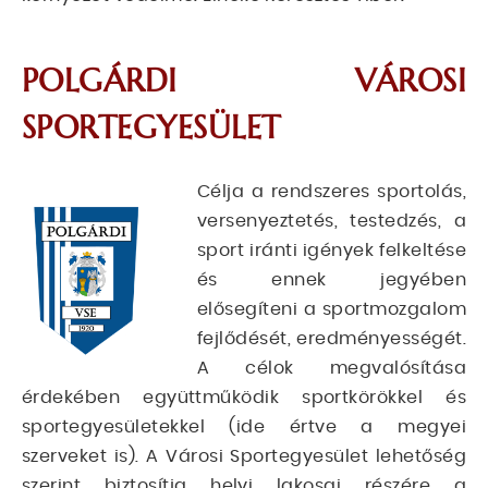
POLGÁRDI VÁROSI
SPORTEGYESÜLET
Célja a rendszeres sportolás,
versenyeztetés, testedzés, a
sport iránti igények felkeltése
és ennek jegyében
elősegíteni a sportmozgalom
fejlődését, eredményességét.
A célok megvalósítása
érdekében együttműködik sportkörökkel és
sportegyesületekkel (ide értve a megyei
szerveket is). A Városi Sportegyesület lehetőség
szerint biztosítja helyi lakosai részére a