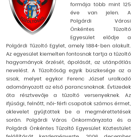
formája több mint 125
éve van jelen. A
Polgárdi Városi
Önkéntes Tűzoltó
Egyesület elődje a
Polgárdi Tűzoltó Egylet, amely 1884-ben alakult.
Az egyesület kiemelten fontosnak tartja a tűzoltó
hagyományok őrzését, ápolását, az utánpótlás
nevelést. A Tűzoltóság egyik büszkesége az a
sisak, melyet egykor Ferenc József uralkodó
adományozott az első parancsnoknak. Évtizedek
óta résztvevője a tűzoltó versenyeknek. Az
ifjúsági, felnőtt, női-férfi csapatok számos érmet,
oklevelet gyűjtöttek be a megmérettetések
során. Polgárdi Város Önkormányzata és a
Polgárdi Önkéntes Tűzoltó Egyesület Köztestület
felállítását kezdeményezte. 2006 december