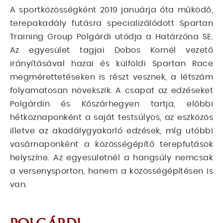
A sportközösségként 2019 januárja óta működő,
terepakadály futásra specializálódott Spartan
Training Group Polgárdi utódja a Határzóna SE.
Az egyesület tagjai Dobos Kornél vezető
irányításával hazai és külföldi Spartan Race
megmérettetéseken is részt vesznek, a létszám
folyamatosan növekszik. A csapat az edzéseket
Polgárdin és Kőszárhegyen tartja, előbbi
hétköznaponként a saját testsúlyos, az eszközös
illetve az akadálygyakorló edzések, míg utóbbi
vasárnaponként a közösségépítő terepfutások
helyszíne. Az egyesületnél a hangsúly nemcsak
a versenysporton, hanem a közösségépítésen is
van.