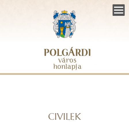
Skip
to
main
navigation
POLGÁRDI
város
honlapja
CIVILEK