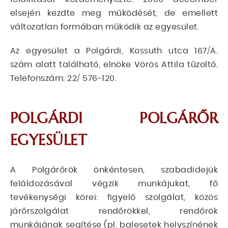
elsején kezdte meg működését, de emellett
változatlan formában működik az egyesület.
Az egyesület a Polgárdi, Kossuth utca 167/A.
szám alatt található, elnöke Vörös Attila tűzoltó.
Telefonszám: 22/ 576-120.
POLGÁRDI POLGÁRŐR
EGYESÜLET
A Polgárőrök önkéntesen, szabadidejük
feláldozásával végzik munkájukat, fő
tevékenységi körei: figyelő szolgálat, közös
járőrszolgálat rendőrökkel, rendőrök
munkájának segítése (pl. balesetek helyszínének