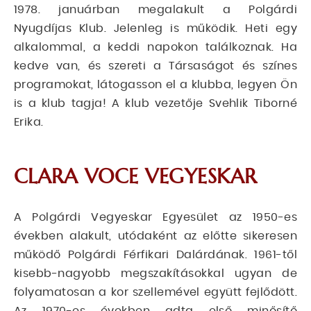
1978. januárban megalakult a Polgárdi
Nyugdíjas Klub. Jelenleg is működik. Heti egy
alkalommal, a keddi napokon találkoznak. Ha
kedve van, és szereti a Társaságot és színes
programokat, látogasson el a klubba, legyen Ön
is a klub tagja! A klub vezetője Svehlik Tiborné
Erika.
CLARA VOCE VEGYESKAR
A Polgárdi Vegyeskar Egyesület az 1950-es
években alakult, utódaként az előtte sikeresen
működő Polgárdi Férfikari Dalárdának. 1961-től
kisebb-nagyobb megszakításokkal ugyan de
folyamatosan a kor szellemével együtt fejlődött.
Az 1970-es években adta első minősítő