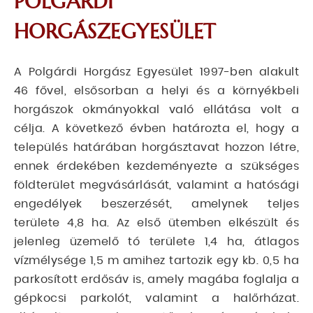
POLGÁRDI
HORGÁSZEGYESÜLET
A Polgárdi Horgász Egyesület 1997-ben alakult
46 fővel, elsősorban a helyi és a környékbeli
horgászok okmányokkal való ellátása volt a
célja. A következő évben határozta el, hogy a
település határában horgásztavat hozzon létre,
ennek érdekében kezdeményezte a szükséges
földterület megvásárlását, valamint a hatósági
engedélyek beszerzését, amelynek teljes
területe 4,8 ha. Az első ütemben elkészült és
jelenleg üzemelő tó területe 1,4 ha, átlagos
vízmélysége 1,5 m amihez tartozik egy kb. 0,5 ha
parkosított erdősáv is, amely magába foglalja a
gépkocsi parkolót, valamint a halőrházat.