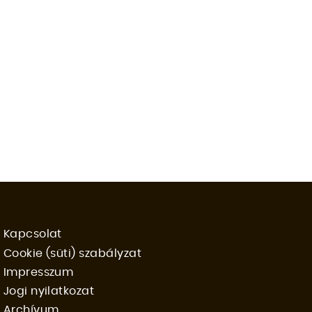
Kapcsolat
Cookie (süti) szabályzat
FOOTER
Impresszum
Jogi nyilatkozat
MENU
Archívum