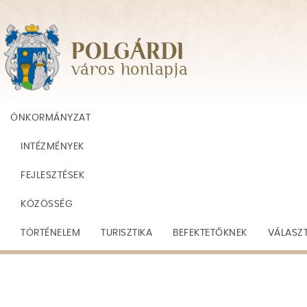
Skip
to
main
POLGÁRDI
navigation
város honlapja
ÖNKORMÁNYZAT
INTÉZMÉNYEK
FEJLESZTÉSEK
KÖZÖSSÉG
TÖRTÉNELEM
TURISZTIKA
BEFEKTETŐKNEK
VÁLASZ