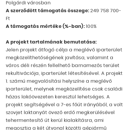
Polgárdi városban
A szerződött támogatás összege:
249 758 700-
Ft
A támogatás mértéke (%-ban):
100%
A projekt tartalmának bemutatása:
Jelen projekt átfogó célja a meglévő iparterület
megközelíthetőségének javítása, valamint a
város déli részén fellelhető barnamezős terület
rekultivációja, iparterület létesítésével. A projekt
1. számú megvalósítási helyszíne a meglévő
iparterület, melynek megközelítése csak családi
házas lakóövezeten keresztül lehetséges. A
projekt segítségével a 7-es főút irányából, a volt
szovjet laktanyát övező erdő megkerülésével
tehermentesítő út kerül kialakításra, ami
megosztja a két útvonal közötti gépjármű