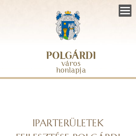
Skip
to
main
navigation
POLGÁRDI
város
honlapja
IPARTERÜLETEK