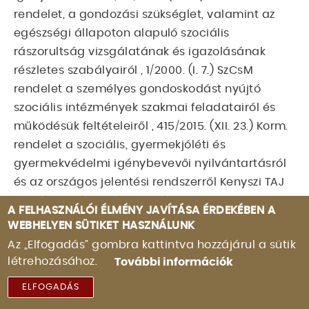
rendelet, a gondozási szükséglet, valamint az
egészségi állapoton alapuló szociális
rászorultság vizsgálatának és igazolásának
részletes szabályairól , 1/2000. (I. 7.) SzCsM
rendelet a személyes gondoskodást nyújtó
szociális intézmények szakmai feladatairól és
működésük feltételeiről , 415/2015. (XII. 23.) Korm.
rendelet a szociális, gyermekjóléti és
gyermekvédelmi igénybevevői nyilvántartásról
és az országos jelentési rendszerről Kenyszi TAJ
alapú nyilvántartás, formátum: elektronikus
A FELHASZNÁLÓI ÉLMÉNY JAVÍTÁSA ÉRDEKÉBEN A
Felvételi nyilvántartás, formátum: papíralapú
WEBHELYEN SÜTIKET HASZNÁLUNK
Érintettek köre: Polgárdi Gondozási központ
Az „Elfogadás” gombra kattintva hozzájárul a sütik
ellátottjai Célja: a személyes gondoskodást
létrehozásához.
További információk
nyújtó ellátások igénybevételével kapcsolatos
ELFOGADÁS
előírt adatok dokumentálása Szakmai