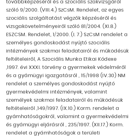
továbbképzéséről és a szociális szakvizsgáról
szóló 9/2000. (VIII.4.) SzCsM. Rendelet, az egyes
szociális szolgáltatást végzők képzéséről és
vizsgakövetelményeiről szóló 81/2004. (XI.8.)
ESZCSM. Rendelet, 1/2000. (I. 7.) SzCsM rendelet a
személyes gondoskodást nyújtó szociális
intézmények szakmai feladatairól és működésük
feltételeiről, A Szociális Munka Etikai Kódexe
,1997. évi XXXI. törvény a gyermekek védelméről
és a gyámügyi igazgatásról , 15/1998 (IV.30) NM
rendelet a személyes gondoskodást nyújtó
gyermekvédelmi intézmények, valamint
személyek szakmai feladatairól és működésük
feltételeiről ,149/1997. (IX.10.) Korm. rendelet a
gyámhatóságokról, valamint a gyermekvédelmi
és gyámügyi eljárásról , 235/1997. (XII.17.) Korm.
rendelet a gyámhatóságok a területi