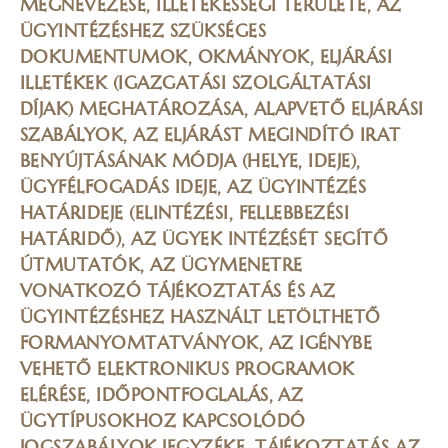
MEGNEVEZÉSE, ILLETÉKESSÉGI TERÜLETE, AZ
ÜGYINTÉZÉSHEZ SZÜKSÉGES
DOKUMENTUMOK, OKMÁNYOK, ELJÁRÁSI
ILLETÉKEK (IGAZGATÁSI SZOLGÁLTATÁSI
DÍJAK) MEGHATÁROZÁSA, ALAPVETŐ ELJÁRÁSI
SZABÁLYOK, AZ ELJÁRÁST MEGINDÍTÓ IRAT
BENYÚJTÁSÁNAK MÓDJA (HELYE, IDEJE),
ÜGYFÉLFOGADÁS IDEJE, AZ ÜGYINTÉZÉS
HATÁRIDEJE (ELINTÉZÉSI, FELLEBBEZÉSI
HATÁRIDŐ), AZ ÜGYEK INTÉZÉSÉT SEGÍTŐ
ÚTMUTATÓK, AZ ÜGYMENETRE
VONATKOZÓ TÁJÉKOZTATÁS ÉS AZ
ÜGYINTÉZÉSHEZ HASZNÁLT LETÖLTHETŐ
FORMANYOMTATVÁNYOK, AZ IGÉNYBE
VEHETŐ ELEKTRONIKUS PROGRAMOK
ELÉRÉSE, IDŐPONTFOGLALÁS, AZ
ÜGYTÍPUSOKHOZ KAPCSOLÓDÓ
JOGSZABÁLYOK JEGYZÉKE, TÁJÉKOZTATÁS AZ