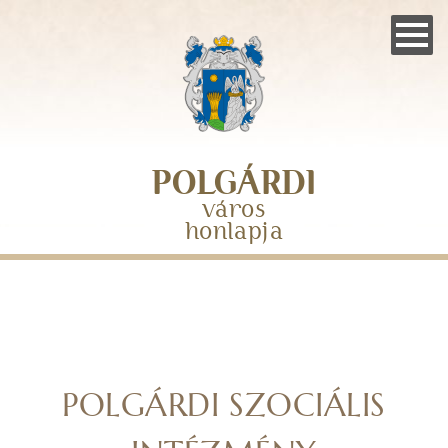
Skip
to
main
navigation
POLGÁRDI
város
honlapja
POLGÁRDI SZOCIÁLIS