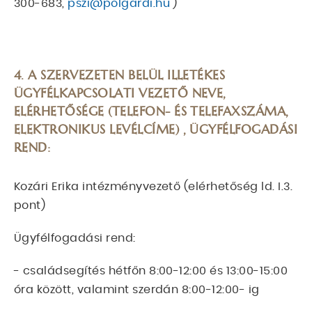
300-683,
pszi@polgardi.hu
)
4. A SZERVEZETEN BELÜL ILLETÉKES
ÜGYFÉLKAPCSOLATI VEZETŐ NEVE,
ELÉRHETŐSÉGE (TELEFON- ÉS TELEFAXSZÁMA,
ELEKTRONIKUS LEVÉLCÍME) , ÜGYFÉLFOGADÁSI
REND:
Kozári Erika intézményvezető (elérhetőség ld. I.3.
pont)
Ügyfélfogadási rend:
- családsegítés hétfőn 8:00-12:00 és 13:00-15:00
óra között, valamint szerdán 8:00-12:00- ig