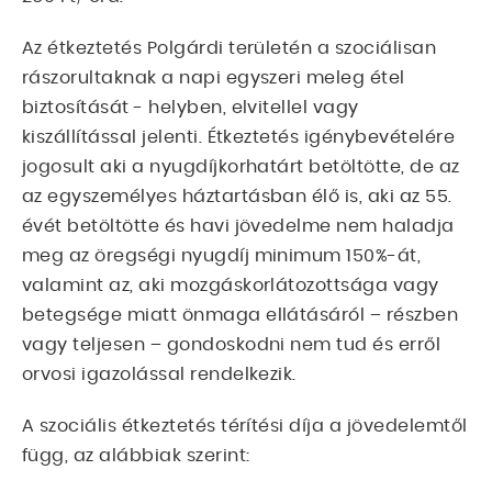
Az étkeztetés Polgárdi területén a szociálisan
rászorultaknak a napi egyszeri meleg étel
biztosítását - helyben, elvitellel vagy
kiszállítással jelenti. Étkeztetés igénybevételére
jogosult aki a nyugdíjkorhatárt betöltötte, de az
az egyszemélyes háztartásban élő is, aki az 55.
évét betöltötte és havi jövedelme nem haladja
meg az öregségi nyugdíj minimum 150%-át,
valamint az, aki mozgáskorlátozottsága vagy
betegsége miatt önmaga ellátásáról – részben
vagy teljesen – gondoskodni nem tud és erről
orvosi igazolással rendelkezik.
A szociális étkeztetés térítési díja a jövedelemtől
függ, az alábbiak szerint: