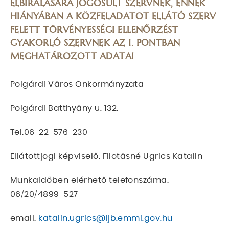
ELBÍRÁLÁSÁRA JOGOSULT SZERVNEK, ENNEK
HIÁNYÁBAN A KÖZFELADATOT ELLÁTÓ SZERV
FELETT TÖRVÉNYESSÉGI ELLENŐRZÉST
GYAKORLÓ SZERVNEK AZ 1. PONTBAN
MEGHATÁROZOTT ADATAI
Polgárdi Város Önkormányzata
Polgárdi Batthyány u. 132.
Tel:06-22-576-230
Ellátottjogi képviselő: Filotásné Ugrics Katalin
Munkaidőben elérhető telefonszáma:
06/20/4899-527
email:
katalin.ugrics@ijb.emmi.gov.hu