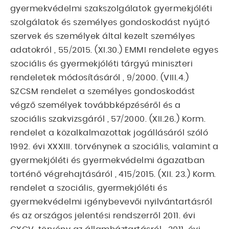
gyermekvédelmi szakszolgálatok gyermekjóléti
szolgálatok és személyes gondoskodást nyújtó
szervek és személyek által kezelt személyes
adatokról , 55/2015. (XI.30.) EMMI rendelete egyes
szociális és gyermekjóléti tárgyú miniszteri
rendeletek módosításáról , 9/2000. (VIII.4.)
SZCSM rendelet a személyes gondoskodást
végző személyek továbbképzéséről és a
szociális szakvizsgáról , 57/2000. (XII.26.) Korm.
rendelet a közalkalmazottak jogállásáról szóló
1992. évi XXXIII. törvénynek a szociális, valamint a
gyermekjóléti és gyermekvédelmi ágazatban
történő végrehajtásáról , 415/2015. (XII. 23.) Korm.
rendelet a szociális, gyermekjóléti és
gyermekvédelmi igénybevevői nyilvántartásról
és az országos jelentési rendszerről 2011. évi