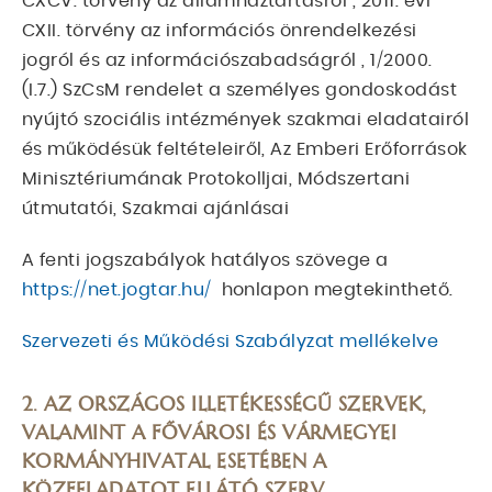
CXCV. törvény az államháztartásról , 2011. évi
CXII. törvény az információs önrendelkezési
jogról és az információszabadságról , 1/2000.
(I.7.) SzCsM rendelet a személyes gondoskodást
nyújtó szociális intézmények szakmai eladatairól
és működésük feltételeiről, Az Emberi Erőforrások
Minisztériumának Protokolljai, Módszertani
útmutatói, Szakmai ajánlásai
A fenti jogszabályok hatályos szövege a
https://net.jogtar.hu/
honlapon megtekinthető.
Szervezeti és Működési Szabályzat mellékelve
2. AZ ORSZÁGOS ILLETÉKESSÉGŰ SZERVEK,
VALAMINT A FŐVÁROSI ÉS VÁRMEGYEI
KORMÁNYHIVATAL ESETÉBEN A
KÖZFELADATOT ELLÁTÓ SZERV