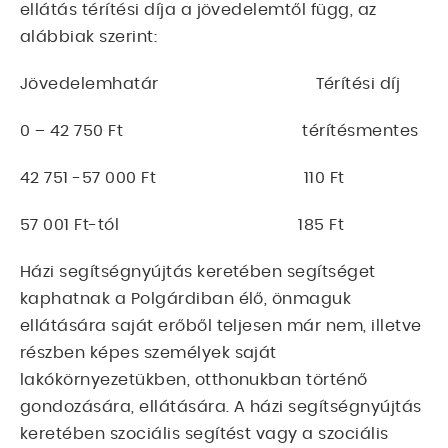
ellátás térítési díja a jövedelemtől függ, az
alábbiak szerint:
Jövedelemhatár Térítési díj
0 – 42 750 Ft térítésmentes
42 751 -57 000 Ft 110 Ft
57 001 Ft-tól 185 Ft
Házi segítségnyújtás keretében segítséget
kaphatnak a Polgárdiban élő, önmaguk
ellátására saját erőből teljesen már nem, illetve
részben képes személyek saját
lakókörnyezetükben, otthonukban történő
gondozására, ellátására. A házi segítségnyújtás
keretében szociális segítést vagy a szociális