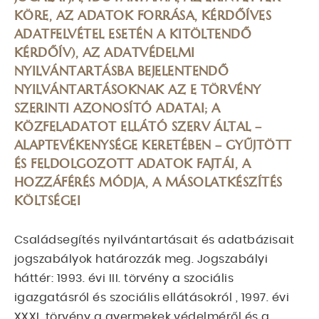
KÖRE, AZ ADATOK FORRÁSA, KÉRDŐÍVES
ADATFELVÉTEL ESETÉN A KITÖLTENDŐ
KÉRDŐÍV), AZ ADATVÉDELMI
NYILVÁNTARTÁSBA BEJELENTENDŐ
NYILVÁNTARTÁSOKNAK AZ E TÖRVÉNY
SZERINTI AZONOSÍTÓ ADATAI; A
KÖZFELADATOT ELLÁTÓ SZERV ÁLTAL –
ALAPTEVÉKENYSÉGE KERETÉBEN – GYŰJTÖTT
ÉS FELDOLGOZOTT ADATOK FAJTÁI, A
HOZZÁFÉRÉS MÓDJA, A MÁSOLATKÉSZÍTÉS
KÖLTSÉGEI
Családsegítés nyilvántartásait és adatbázisait
jogszabályok határozzák meg. Jogszabályi
háttér: 1993. évi III. törvény a szociális
igazgatásról és szociális ellátásokról , 1997. évi
XXXI. törvény a gyermekek védelméről és a