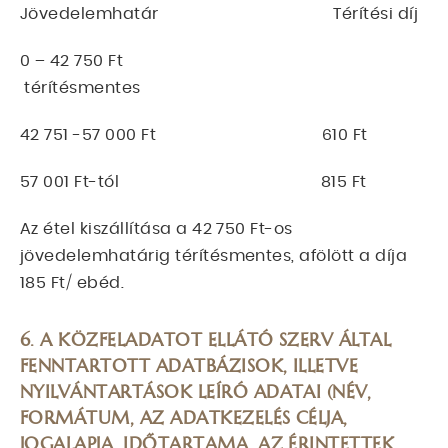
Jövedelemhatár Térítési díj
0 – 42 750 Ft
térítésmentes
42 751 -57 000 Ft 610 Ft
57 001 Ft-tól 815 Ft
Az étel kiszállítása a 42 750 Ft-os
jövedelemhatárig térítésmentes, afölött a díja
185 Ft/ ebéd.
6. A KÖZFELADATOT ELLÁTÓ SZERV ÁLTAL
FENNTARTOTT ADATBÁZISOK, ILLETVE
NYILVÁNTARTÁSOK LEÍRÓ ADATAI (NÉV,
FORMÁTUM, AZ ADATKEZELÉS CÉLJA,
JOGALAPJA, IDŐTARTAMA, AZ ÉRINTETTEK