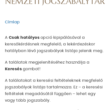
NEMZETI JOGSZABÁLYTÁR
Címlap
MORZSA
A
Csak hatályos
opció kipipálásával a
keresőkérdésnek megfelelő, a lekérdezéskor
hatályban lévő jogszabályok listája jelenik meg.
A találatok megjelenítéséhez használja a
Keresés
gombot!
A találatokat a keresési feltételeknek megfelelő
jogszabályok listája tartalmazza. Ez – a keresési
feltételek megadásától függően – lehet egy
vagy több jogszabály.