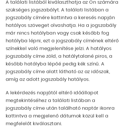
A találati listából kiválaszthatja az Ön számára
szükséges jogszabályt. A találati listában a
jogszabály címére kattintva a keresés napján
hatályos szöveget olvashatja. Ha a jogszabály
már nincs hatályban vagy csak később fog
hatályba lépni, ezt a jogszabály címének eltérő
színekkel való megjelenítése jelzi. A hatályos
jogszabály címe zöld, a hatálytalané piros, a
később hatályba lépőé pedig kék színű. A
jogszabály címe alatt látható az az időszak,
amíg az adott jogszabály hatályos.
A lekérdezés napjától eltérő időállapot
megtekintéséhez a találati listában a
jogszabály címe után található naptár ikonra
kattintva a megjelenő dátumok közül kell a
megfelelőt kiválasztani.