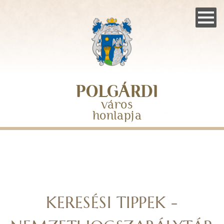
Skip
to
main
navigation
POLGÁRDI
város
honlapja
KERESÉSI TIPPEK -