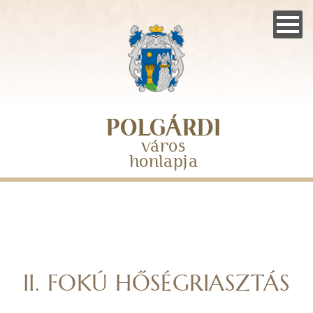
Skip
to
main
navigation
POLGÁRDI
város
honlapja
II. FOKÚ HŐSÉGRIASZTÁS