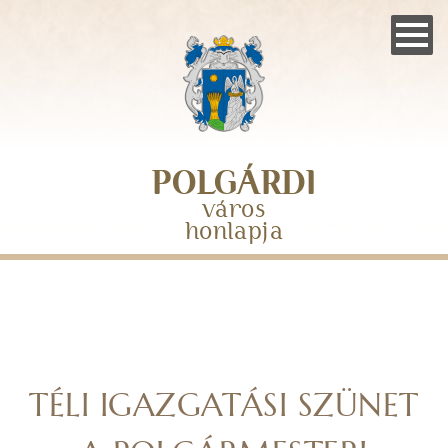
Skip
to
main
navigation
POLGÁRDI
város
honlapja
TÉLI IGAZGATÁSI SZÜNET