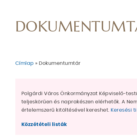
DOKUMENTUMT
Címlap
Dokumentumtár
MORZSA
Polgárdi Város Önkormányzat Képviselő-test
teljeskörűen és naprakészen elérhetők. A Nem
értelemszerű kitöltésével kereshet.
Keresési t
Közzétételi listák