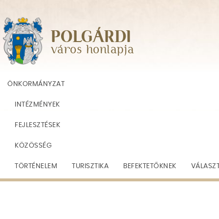
Skip
to
main
POLGÁRDI
navigation
város honlapja
ÖNKORMÁNYZAT
INTÉZMÉNYEK
FEJLESZTÉSEK
KÖZÖSSÉG
TÖRTÉNELEM
TURISZTIKA
BEFEKTETŐKNEK
VÁLASZ