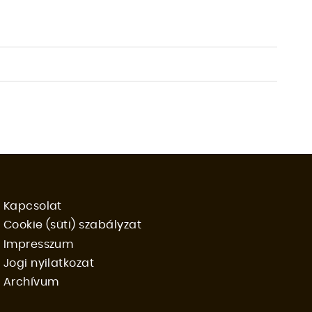
Kapcsolat
Cookie (süti) szabályzat
FOOTER
Impresszum
Jogi nyilatkozat
MENU
Archívum