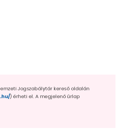
Nemzeti Jogszabálytár kereső oldalán
t.hu/
) érheti el. A megjelenő űrlap