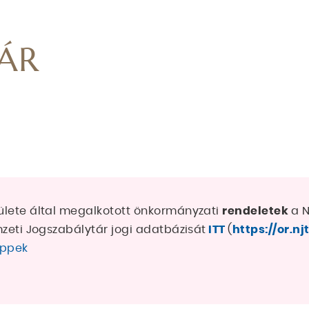
ÁR
ülete által megalkotott önkormányzati
rendeletek
a 
zeti Jogszabálytár jogi adatbázisát
ITT
(
https://or.nj
ippek